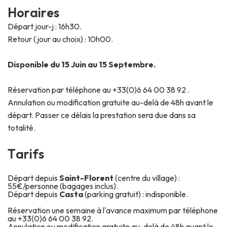
H
o
r
a
i
r
e
s
Départ jour-j : 16h30.
Retour (jour au choix) : 10h00.
Disponible du 15 Juin au 15 Septembre.
Réservation par téléphone au +33(0)6 64 00 38 92 .
Annulation ou modification gratuite au-delà de 48h avant le
départ. Passer ce délais la prestation sera due dans sa
totalité.
T
a
r
i
f
s
Départ depuis
Saint-Florent
(centre du village) :
55€/personne (bagages inclus).
Départ depuis
Casta
(parking gratuit) : indisponible.
Réservation une semaine à l'avance maximum par téléphone
au +33(0)6 64 00 38 92.
Annulation ou modification gratuite au-delà de 48h avant le