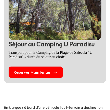
S
é
j
o
u
r
a
u
C
a
m
p
i
n
g
U
P
a
r
a
d
i
s
u
Transport pour le Camping de la Plage de Saleccia "U
Paradisu" - durée du séjour au choix
Réserver Maintenant
Embarquez à bord d’une véhicule tout-terrain à destination