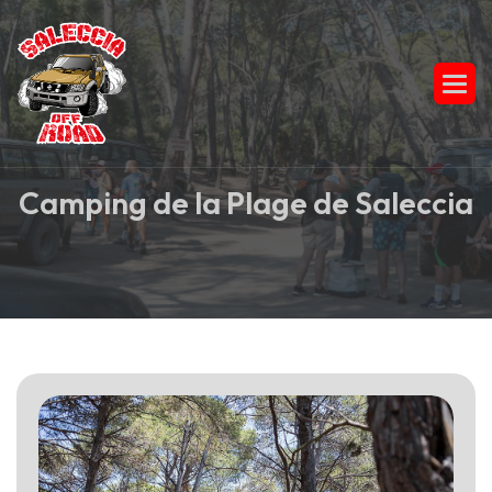
C
a
m
p
i
n
g
d
e
l
a
P
l
a
g
e
d
e
S
a
l
e
c
c
i
a