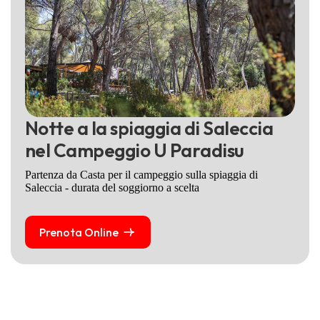
N
o
t
t
e
a
l
a
s
p
i
a
g
g
i
a
d
i
S
a
l
e
c
c
i
a
n
e
l
C
a
m
p
e
g
g
i
o
U
P
a
r
a
d
i
s
u
Partenza da Casta per il campeggio sulla spiaggia di
Saleccia - durata del soggiorno a scelta
Prenota Online