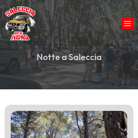
N
o
t
t
e
a
S
a
l
e
c
c
i
a