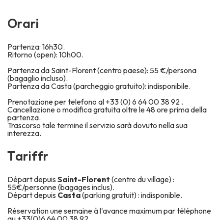
O
r
a
r
i
Partenza: 16h30.
Ritorno (open): 10h00.
Partenza da Saint-Florent (centro paese): 55 €/persona
(bagaglio incluso).
Partenza da Casta (parcheggio gratuito): indisponibile.
Prenotazione per telefono al +33 (0) 6 64 00 38 92 .
Cancellazione o modifica gratuita oltre le 48 ore prima della
partenza.
Trascorso tale termine il servizio sarà dovuto nella sua
interezza.
T
a
r
i
f
f
r
Départ depuis
Saint-Florent
(centre du village) :
55€/personne (bagages inclus).
Départ depuis
Casta
(parking gratuit) : indisponible.
Réservation une semaine à l'avance maximum par téléphone
au +33(0)6 64 00 38 92.